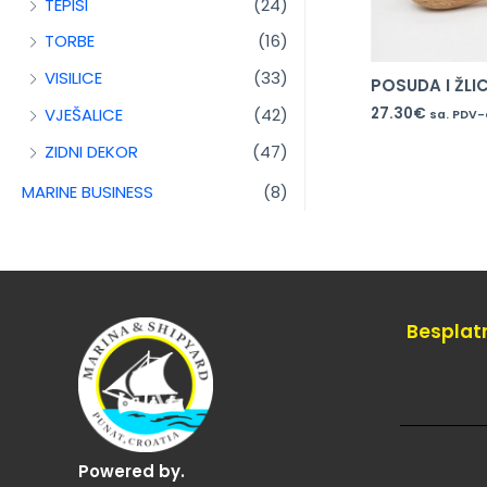
TEPISI
(24)
TORBE
(16)
VISILICE
(33)
POSUDA I ŽLI
VJEŠALICE
(42)
27.30
€
sa. PDV
ZIDNI DEKOR
(47)
MARINE BUSINESS
(8)
Besplat
Powered by.