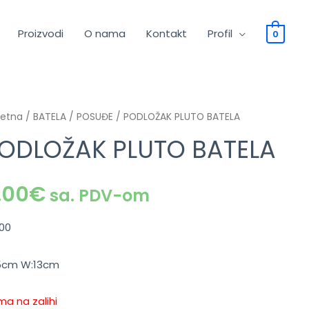
Proizvodi
O nama
Kontakt
Profil
0
četna
/
BATELA
/
POSUĐE
/ PODLOŽAK PLUTO BATELA
ODLOŽAK PLUTO BATELA
.00
€
sa. PDV-om
00
25cm W:13cm
a na zalihi