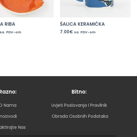
A RIBA
ŠALICA KERAMIČKA
7.00
€
sa. PDV-om
sa. PDV-om
Razno:
Bitno:
O Nama
Uvjeti Poslovanja I Pravilnik
Proizvodi
Obrada Osobnih Podataka
aktirajte Nas