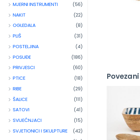
MJERNI INSTRUMENTI
(56)
NAKIT
(22)
OGLEDALA
(8)
PLIŠ
(31)
POSTELJINA
(4)
POSUĐE
(186)
PRIVJESCI
(60)
Povezani
PTICE
(18)
RIBE
(29)
ŠALICE
(111)
SATOVI
(41)
SVIJEĆNJACI
(15)
SVJETIONICI I SKULPTURE
(42)