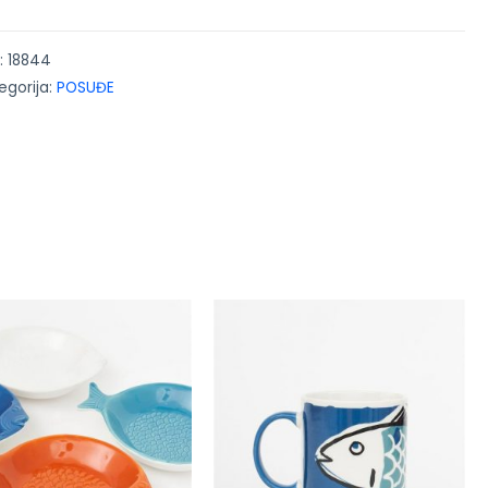
:
18844
egorija:
POSUĐE