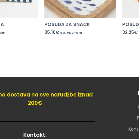
CA
POSUDA ZA SNACK
POSUD
35.10
€
32.25
€
-om
sa. PDV-om
na dostava na sve narudžbe iznad
200€
Kont
Kontakt: