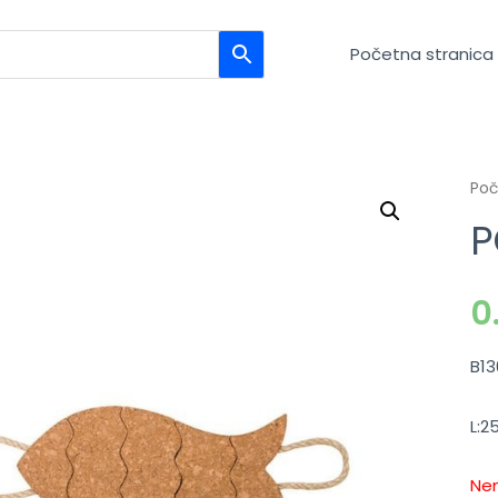
Početna stranica
Po
P
0
B13
L:
Nem