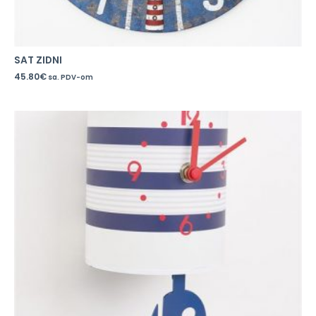
SAT ZIDNI
45.80
€
sa. PDV-om