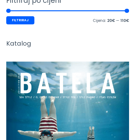
Filtriraj po cijeni
FILTRIRAJ
Cijena:
20€
—
110€
Katalog