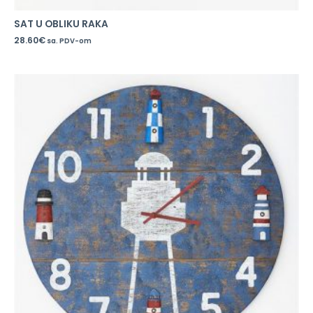
SAT U OBLIKU RAKA
28.60
€
sa. PDV-om