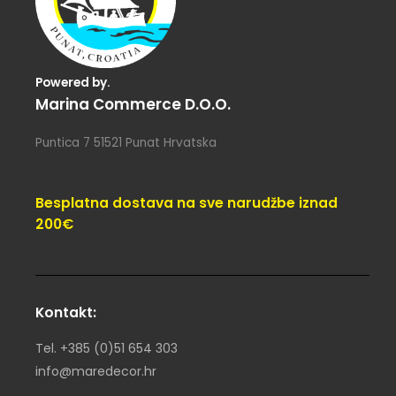
Powered by.
Marina Commerce D.o.o.
Puntica 7 51521 Punat Hrvatska
Besplatna dostava na sve narudžbe iznad
200€
Kontakt:
Tel. +385 (0)51 654 303
info@maredecor.hr