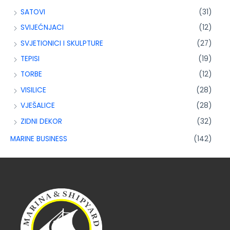
SATOVI
(31)
SVIJEĆNJACI
(12)
SVJETIONICI I SKULPTURE
(27)
TEPISI
(19)
TORBE
(12)
VISILICE
(28)
VJEŠALICE
(28)
ZIDNI DEKOR
(32)
MARINE BUSINESS
(142)