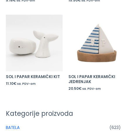
5.18
€
15.50
€
sa. PDV-om
sa. PDV-om
SOL I PAPAR KERAMIČKI KIT
SOL I PAPAR KERAMIČKI
JEDRENJAK
11.10
€
sa. PDV-om
20.50
€
sa. PDV-om
Kategorije proizvoda
BATELA
(623)