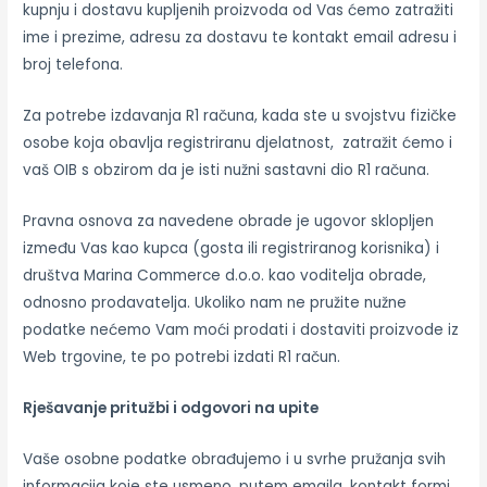
kupnju i dostavu kupljenih proizvoda od Vas ćemo zatražiti
ime i prezime, adresu za dostavu te kontakt email adresu i
broj telefona.
Za potrebe izdavanja R1 računa, kada ste u svojstvu fizičke
osobe koja obavlja registriranu djelatnost, zatražit ćemo i
vaš OIB s obzirom da je isti nužni sastavni dio R1 računa.
Pravna osnova za navedene obrade je ugovor sklopljen
između Vas kao kupca (gosta ili registriranog korisnika) i
društva Marina Commerce d.o.o. kao voditelja obrade,
odnosno prodavatelja. Ukoliko nam ne pružite nužne
podatke nećemo Vam moći prodati i dostaviti proizvode iz
Web trgovine, te po potrebi izdati R1 račun.
Rješavanje pritužbi i odgovori na upite
Vaše osobne podatke obrađujemo i u svrhe pružanja svih
informacija koje ste usmeno, putem emaila, kontakt formi