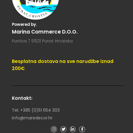
Powered by.
Marina Commerce D.o.o.
Puntica 7 51521 Punat Hrvatska
Besplatna dostava na sve narudžbe iznad
200€
Kontakt:
Tel. +385 (0)51 654 303
info@maredecor.hr