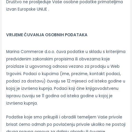
Društvo ne prosljeđuje Vaše osobne podatke primateljima
izvan Europske UNIJE .
VRIJEME ČUVANJA OSOBNIH PODATAKA
Marina Commerce d.o.o. čuva podatke u skladu s kriterijima
predviđenim zakonskim propisima ili obvezama koje
proizlaze iz ugovornog odnosa vezano za prodaju u Web
trgovini. Podaci o kupcima (ime, prezime, kontakt podaci,
podaci za dostavu) čuvaju se 12 mjeseci od isteka godine u
kojoj je izvršena kupnja. Podaci koji čine knjigovodstvenu
ispravu čuvaju se 11 godina od isteka godine u kojoj je
izvršena kupnja.
Podatke koje smo prikupili i obradili temeljem Vaše privole
brisat ćemo odmah po povlačenju privole ukoliko ne postoji
druga pravna osnova za daljnju obradu ili čuvanje