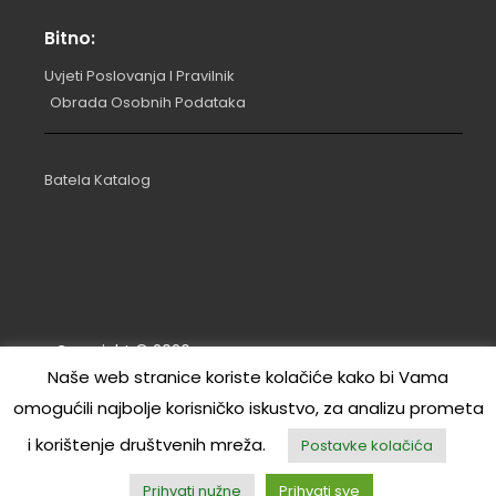
Bitno:
Uvjeti Poslovanja I Pravilnik
Obrada Osobnih Podataka
Batela Katalog
Copyright ©
2026
.
Naše web stranice koriste kolačiće kako bi Vama
Izrada: RL | marina commerce d.o.o.
omogućili najbolje korisničko iskustvo, za analizu prometa
MareDecor
i korištenje društvenih mreža.
Postavke kolačića
Prihvati nužne
Prihvati sve