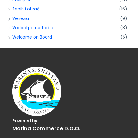
Tepih i otirač
(16)
Venezia
(9)
Vodootporne torbe
(8)
Welcome on Board
(5)
Powered by.
Marina Commerce D.o.o.