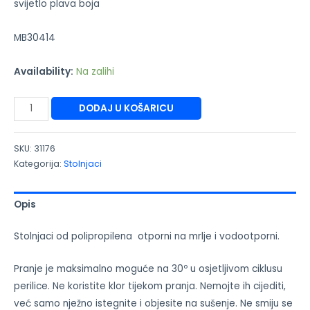
svijetlo plava boja
MB30414
Availability:
Na zalihi
DODAJ U KOŠARICU
SKU:
31176
Kategorija:
Stolnjaci
Opis
Stolnjaci od polipropilena otporni na mrlje i vodootporni.
Pranje je maksimalno moguće na 30º u osjetljivom ciklusu
perilice. Ne koristite klor tijekom pranja. Nemojte ih cijediti,
već samo nježno istegnite i objesite na sušenje. Ne smiju se