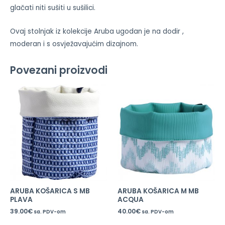
glačati niti sušiti u sušilici.
Ovaj stolnjak iz kolekcije Aruba ugodan je na dodir ,
moderan i s osvježavajućim dizajnom.
Povezani proizvodi
ARUBA KOŠARICA S MB
ARUBA KOŠARICA M MB
PLAVA
ACQUA
39.00
€
40.00
€
sa. PDV-om
sa. PDV-om