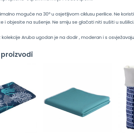
imalno moguće na 30º u osjetljivom ciklusu perilice. Ne koristi
 i objesite na sušenje. Ne smiju se glačati niti sušiti u sušilici
iz kolekcije Aruba ugodan je na dodir , moderan i s osvježava
 proizvodi