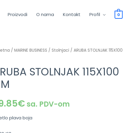
Proizvodi
O nama
Kontakt
Profil
0
četna
/
MARINE BUSINESS
/
Stolnjaci
/ ARUBA STOLNJAK 115X100
RUBA STOLNJAK 115X100
CM
9.85
€
sa. PDV-om
jetlo plava boja