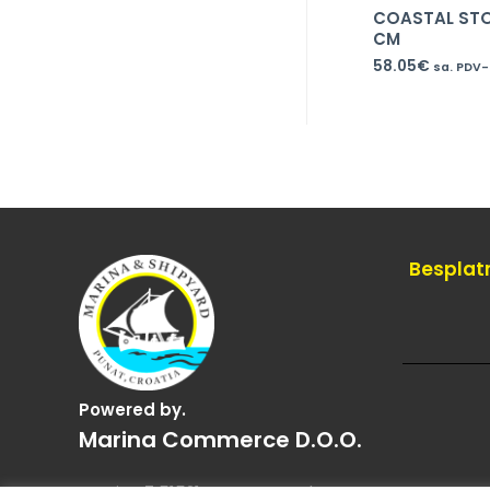
COASTAL STO
CM
58.05
€
sa. PDV
Besplat
Powered by.
Marina Commerce D.o.o.