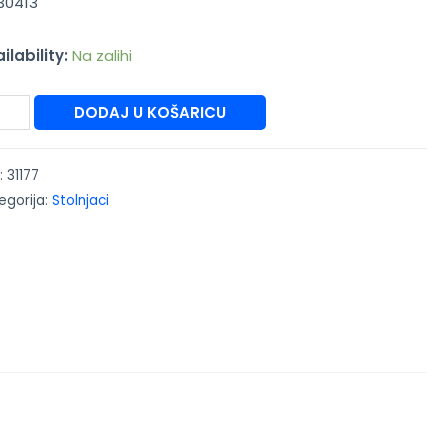
30413
ilability:
Na zalihi
DODAJ U KOŠARICU
:
31177
egorija:
Stolnjaci