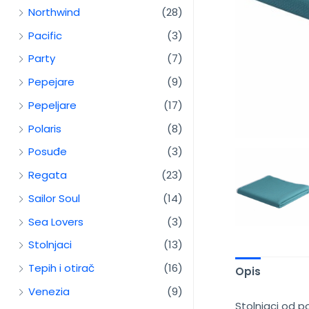
Northwind
(28)
Pacific
(3)
Party
(7)
Pepejare
(9)
Pepeljare
(17)
Polaris
(8)
Posuđe
(3)
Regata
(23)
Sailor Soul
(14)
Sea Lovers
(3)
Stolnjaci
(13)
Tepih i otirač
(16)
Opis
Venezia
(9)
Stolnjaci od p