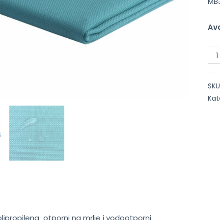
MB
Ava
SKU
Kat
olipropilena otporni na mrlje i vodootporni.