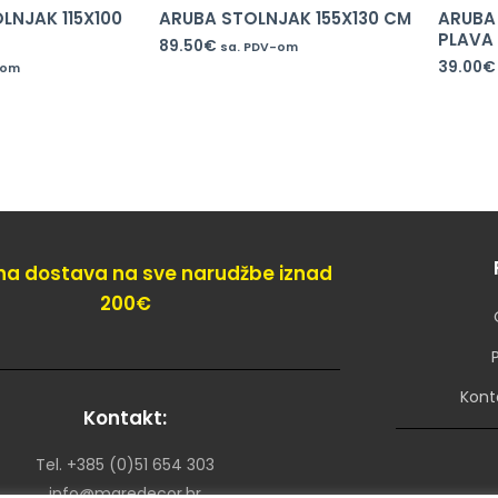
LNJAK 115X100
ARUBA STOLNJAK 155X130 CM
ARUBA
PLAVA
89.50
€
sa. PDV-om
39.00
€
-om
na dostava na sve narudžbe iznad
200€
Kont
Kontakt:
Tel. +385 (0)51 654 303
info@maredecor.hr