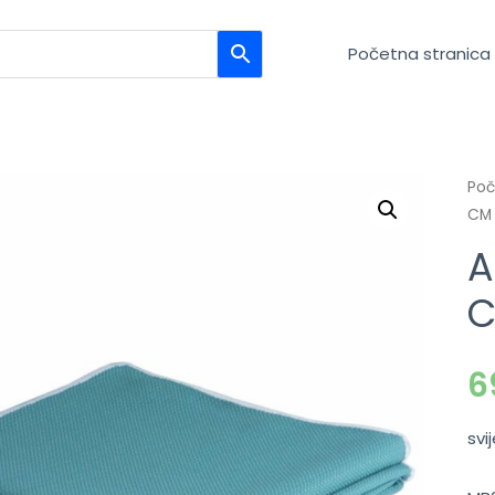
Početna stranica
Po
CM
A
6
svi