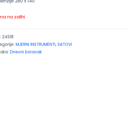
enzije 280 x 140
a na zalihi
:
24518
egorije:
MJERNI INSTRUMENTI
,
SATOVI
naka:
Dnevni boravak