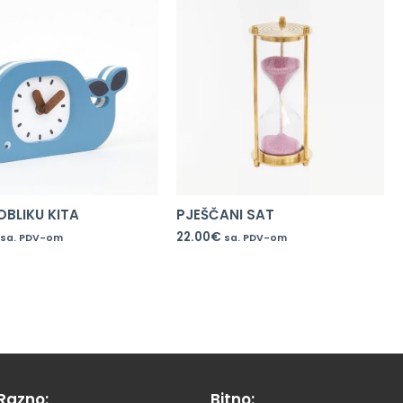
OBLIKU KITA
PJEŠČANI SAT
22.00
€
sa. PDV-om
sa. PDV-om
Razno:
Bitno: