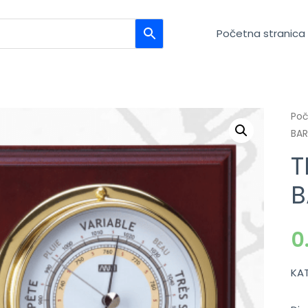
Početna stranica
Po
BAR
T
B
0
KA