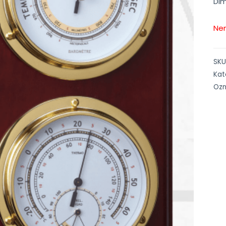
Dim
Nem
SKU
Kat
Oz