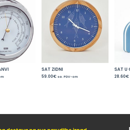
ANVI
SAT ZIDNI
SAT U 
59.00
€
28.60
€
om
sa. PDV-om