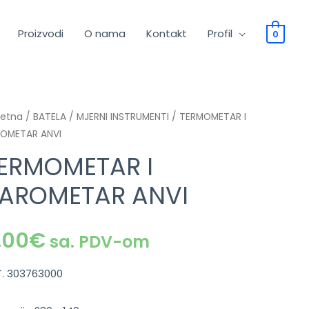
Proizvodi
O nama
Kontakt
Profil
0
četna
/
BATELA
/
MJERNI INSTRUMENTI
/ TERMOMETAR I
OMETAR ANVI
ERMOMETAR I
AROMETAR ANVI
.00
€
sa. PDV-om
T. 303763000