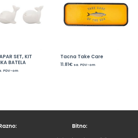
PAPAR SET, KIT
Tacna Take Care
IKA BATELA
11.81
€
sa. PDV-om
a. PDV-om
Razno:
Bitno: