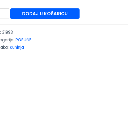
DODAJ U KOŠARICU
:
31993
egorija:
POSUĐE
naka:
Kuhinja