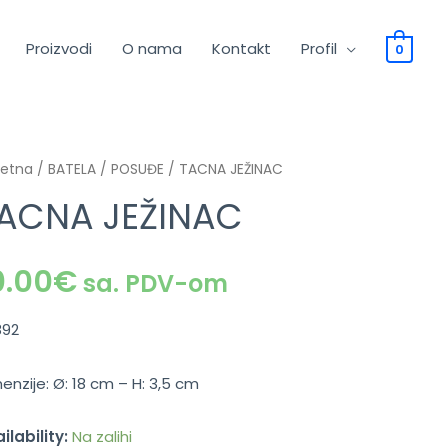
Proizvodi
O nama
Kontakt
Profil
0
četna
/
BATELA
/
POSUĐE
/ TACNA JEŽINAC
ACNA JEŽINAC
0.00
€
sa. PDV-om
892
enzije: Ø: 18 cm – H: 3,5 cm
ilability:
Na zalihi