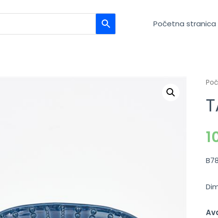
Početna stranica
Po
T
1
B7
Dim
Ava