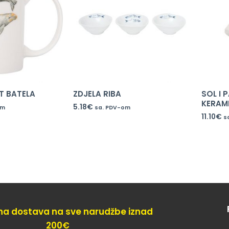
IT BATELA
ZDJELA RIBA
SOL I 
KERAM
5.18
€
om
sa. PDV-om
11.10
€
s
na dostava na sve narudžbe iznad
200€