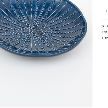
SKU
Kat
Oz