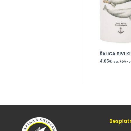
ŠALICA SIVI K
4.65
€
sa. PDV-
Besplat