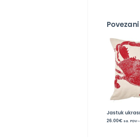
Povezani
Jastuk ukras
26.00
€
sa. PDV