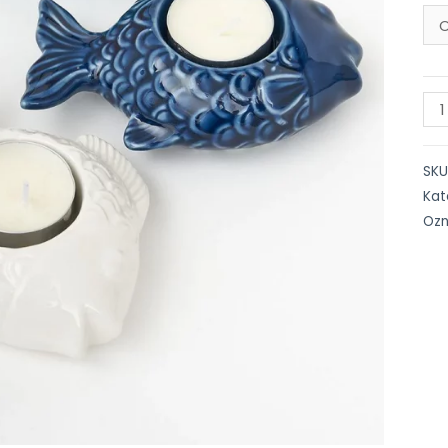
SKU
Kat
Oz