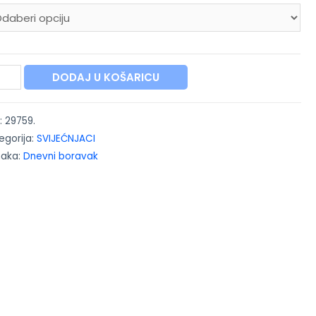
DODAJ U KOŠARICU
:
29759.
egorija:
SVIJEĆNJACI
naka:
Dnevni boravak