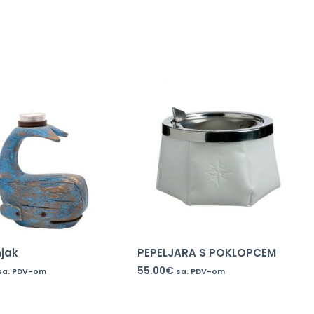
njak
PEPELJARA S POKLOPCEM
55.00
€
sa. PDV-om
sa. PDV-om