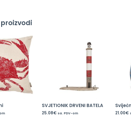
 proizvodi
ni
SVJETIONIK DRVENI BATELA
Svijeć
25.08
€
21.00
€
-om
sa. PDV-om