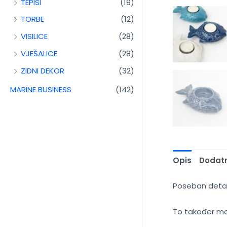
TEPISI
(19)
TORBE
(12)
VISILICE
(28)
VJEŠALICE
(28)
ZIDNI DEKOR
(32)
MARINE BUSINESS
(142)
Opis
Dodatn
Poseban detalj
To također mož