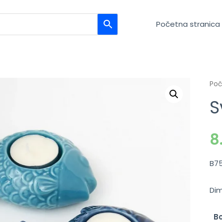
Početna stranica
Po
S
8
B7
Dim
B