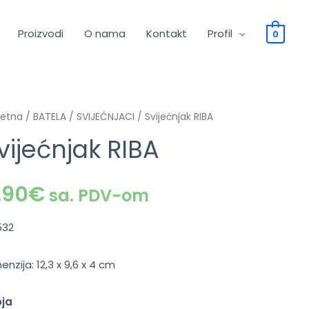
Proizvodi
O nama
Kontakt
Profil
0
četna
/
BATELA
/
SVIJEĆNJACI
/ Svijećnjak RIBA
vijećnjak RIBA
.90
€
sa. PDV-om
532
enzija: 12,3 x 9,6 x 4 cm
oja