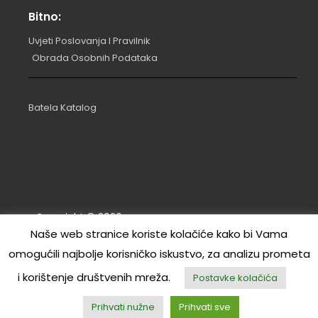
Bitno:
Uvjeti Poslovanja I Pravilnik
Obrada Osobnih Podataka
Batela Katalog
Copyright ©
2026
.
Naše web stranice koriste kolačiće kako bi Vama
Izrada: RL | marina commerce d.o.o.
omogućili najbolje korisničko iskustvo, za analizu prometa
MareDecor
i korištenje društvenih mreža.
Postavke kolačića
Prihvati nužne
Prihvati sve