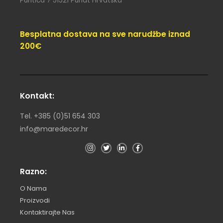
Puntica 7 51521 Punat Hrvatska
Besplatna dostava na sve narudžbe iznad
200€
Kontakt:
Tel. +385 (0)51 654 303
info@maredecor.hr
Razno:
O Nama
Proizvodi
Kontaktirajte Nas