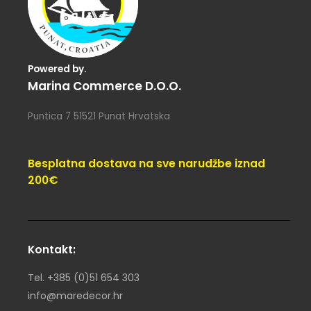
Powered by.
Marina Commerce D.o.o.
Puntica 7 51521 Punat Hrvatska
Besplatna dostava na sve narudžbe iznad
200€
Kontakt:
Tel. +385 (0)51 654 303
info@maredecor.hr