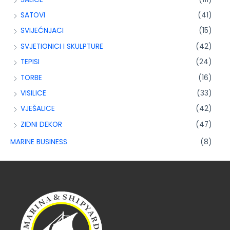
SATOVI
(41)
SVIJEĆNJACI
(15)
SVJETIONICI I SKULPTURE
(42)
TEPISI
(24)
TORBE
(16)
VISILICE
(33)
VJEŠALICE
(42)
ZIDNI DEKOR
(47)
MARINE BUSINESS
(8)