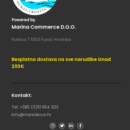
Powered by.
Marina Commerce D.o.o.
Puntica 7 51521 Punat Hrvatska
Besplatna dostava na sve narudžbe iznad
200€
Kontakt:
Tel. +385 (0)51 654 303
info@maredecor.hr