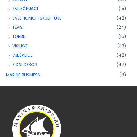
SVIJEĆNJACI
(15)
SVJETIONICI I SKULPTURE
(42)
TEPISI
(24)
TORBE
(16)
VISILICE
(33)
VJEŠALICE
(42)
ZIDNI DEKOR
(47)
MARINE BUSINESS
(8)