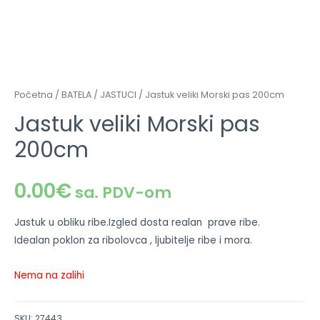
Početna
/
BATELA
/
JASTUCI
/ Jastuk veliki Morski pas 200cm
Jastuk veliki Morski pas
200cm
0.00
€
sa. PDV-om
Jastuk u obliku ribe.Izgled dosta realan prave ribe.
Idealan poklon za ribolovca , ljubitelje ribe i mora.
Nema na zalihi
SKU:
27443