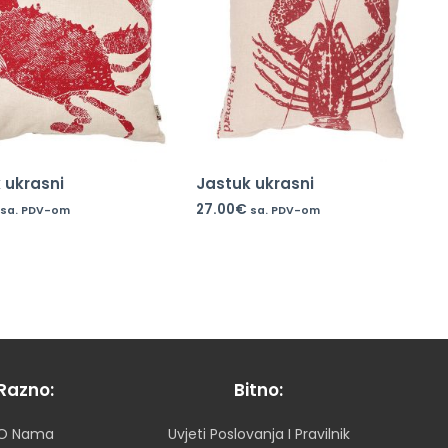
 ukrasni
Jastuk ukrasni
27.00
€
sa. PDV-om
sa. PDV-om
Razno:
Bitno:
O Nama
Uvjeti Poslovanja I Pravilnik