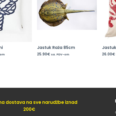
ni
Jastuk Raža 85cm
Jastuk
25.90
€
26.00
€
-om
sa. PDV-om
na dostava na sve narudžbe iznad
200€