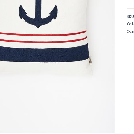
SKU
Kat
Oz