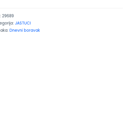
:
29689
egorija:
JASTUCI
naka:
Dnevni boravak