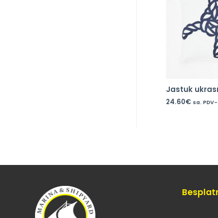
Jastuk ukras
24.60
€
sa. PDV
Besplat