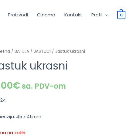
Proizvodi
O nama
Kontakt
Profil
0
četna
/
BATELA
/
JASTUCI
/ Jastuk ukrasni
astuk ukrasni
.00
€
sa. PDV-om
224
enzija: 45 x 45 cm
a na zalihi