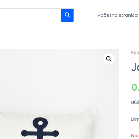
Početna stranica
Po
J
0
B6
Dim
Nem