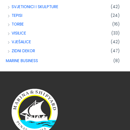
SVJETIONICI I SKULPTURE
(42)
TEPISI
(24)
TORBE
(16)
VISILICE
(33)
VJEŠALICE
(42)
ZIDNI DEKOR
(47)
MARINE BUSINESS
(8)