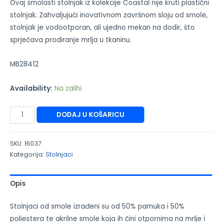
Ovaj smolasti stolnjak iz kolekcije Coastal nije kruti plastični
stolnjak. Zahvaljujući inovativnom završnom sloju od smole,
stolnjak je vodootporan, ali ujedno mekan na dodir, što
sprječava prodiranje mrlja u tkaninu.
MB28412
Availability:
Na zalihi
DODAJ U KOŠARICU
SKU:
16037
Kategorija:
Stolnjaci
Opis
Stolnjaci od smole izrađeni su od 50% pamuka i 50%
poliestera te akrilne smole koja ih čini otpornima na mrlje i