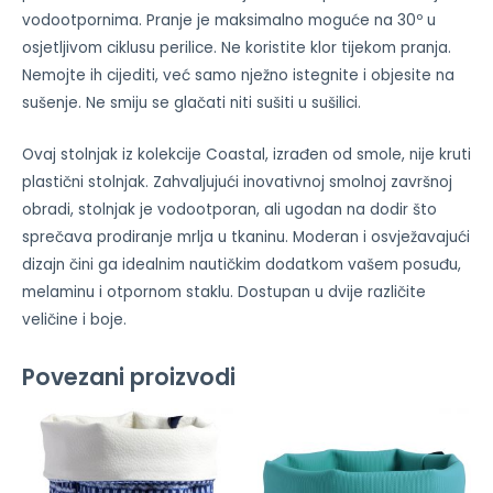
vodootpornima. Pranje je maksimalno moguće na 30º u
osjetljivom ciklusu perilice. Ne koristite klor tijekom pranja.
Nemojte ih cijediti, već samo nježno istegnite i objesite na
sušenje. Ne smiju se glačati niti sušiti u sušilici.
Ovaj stolnjak iz kolekcije Coastal, izrađen od smole, nije kruti
plastični stolnjak. Zahvaljujući inovativnoj smolnoj završnoj
obradi, stolnjak je vodootporan, ali ugodan na dodir što
sprečava prodiranje mrlja u tkaninu. Moderan i osvježavajući
dizajn čini ga idealnim nautičkim dodatkom vašem posuđu,
melaminu i otpornom staklu. Dostupan u dvije različite
veličine i boje.
Povezani proizvodi