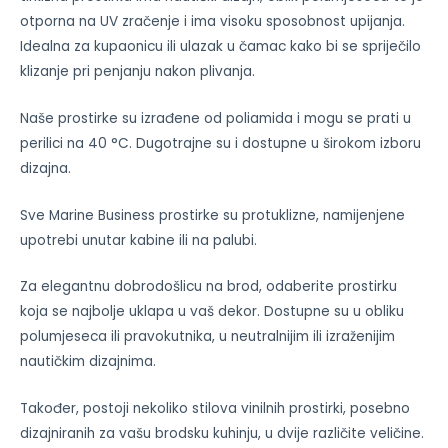
otporna na UV zračenje i ima visoku sposobnost upijanja.
Idealna za kupaonicu ili ulazak u čamac kako bi se spriječilo
klizanje pri penjanju nakon plivanja.
Naše prostirke su izrađene od poliamida i mogu se prati u
perilici na 40 °C. Dugotrajne su i dostupne u širokom izboru
dizajna.
Sve Marine Business prostirke su protuklizne, namijenjene
upotrebi unutar kabine ili na palubi.
Za elegantnu dobrodošlicu na brod, odaberite prostirku
koja se najbolje uklapa u vaš dekor. Dostupne su u obliku
polumjeseca ili pravokutnika, u neutralnijim ili izraženijim
nautičkim dizajnima.
Također, postoji nekoliko stilova vinilnih prostirki, posebno
dizajniranih za vašu brodsku kuhinju, u dvije različite veličine.