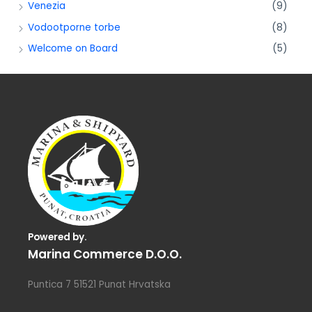
Venezia
(9)
Vodootporne torbe
(8)
Welcome on Board
(5)
Powered by.
Marina Commerce D.o.o.
Puntica 7 51521 Punat Hrvatska