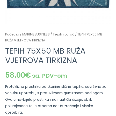
Početna
/
MARINE BUSINESS
/
Tepih i otirač
/ TEPIH 75X50 MB
RUŽA VJETROVA TIRKIZNA
TEPIH 75X50 MB RUŽA
VJETROVA TIRKIZNA
58.00
€
sa. PDV-om
Protuklizna prostirka od tkanine slične tepihu, savršena za
vanjsku upotrebu, s protukliznom gumiranom podlogom.
Ova crno-bijela prostirka ima nautički dizajn, oblik
polumjeseca te je otporna na UV zračenje i visoko
apsorbira.