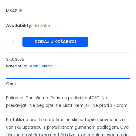
MB41216
Availability:
Na zalihi
DODAJ U KOŠARICU
SKU:
30751
Kategorija:
Tepih i otirač
Opis
Poliamid. Dno: Guma. Perivo u perilici na 40ºC. Ne
presavijati. Ne peglajte. Ne čistiti kemijski. Ne prati s klorom.
Protuklizna prostirka od tkanine slične tepihu, savršena za
vanjsku upotrebu, s protukliznom gumenom podlogom. Ova
tirkizna prostirka ima nautički dizajn, oblik polumjeseca te je