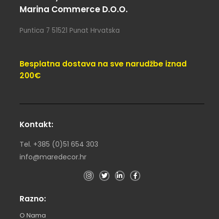
Marina Commerce D.o.o.
Puntica 7 51521 Punat Hrvatska
Besplatna dostava na sve narudžbe iznad
200€
Kontakt:
Tel. +385 (0)51 654 303
info@maredecor.hr
Razno:
O Nama