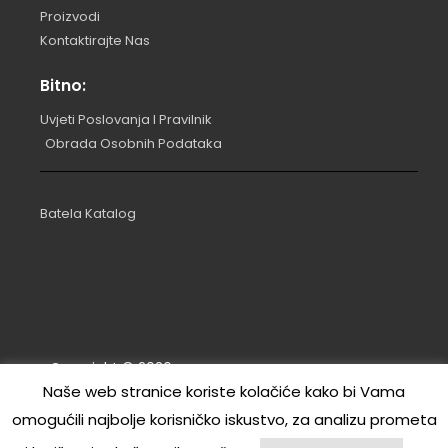
Proizvodi
Kontaktirajte Nas
Bitno:
Uvjeti Poslovanja I Pravilnik
Obrada Osobnih Podataka
Batela Katalog
Copyright ©
2026
.
Naše web stranice koriste kolačiće kako bi Vama
Izrada: RL | marina commerce d.o.o.
omogućili najbolje korisničko iskustvo, za analizu prometa