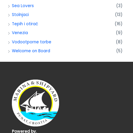
Sea Lovers
(3)
Stolnjaci
(13)
Tepih i otirač
(16)
Venezia
(9)
Vodootporne torbe
(8)
Welcome on Board
(5)
Powered by.