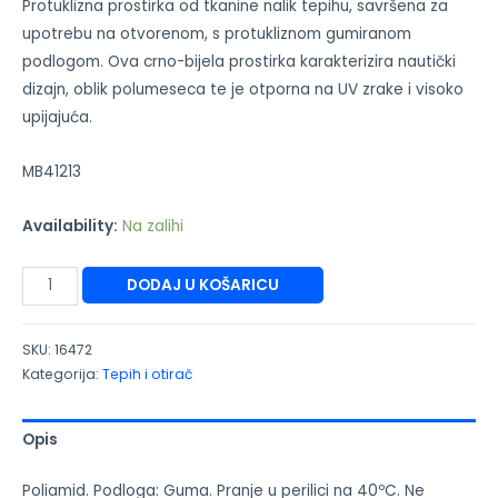
Protuklizna prostirka od tkanine nalik tepihu, savršena za
upotrebu na otvorenom, s protukliznom gumiranom
podlogom. Ova crno-bijela prostirka karakterizira nautički
dizajn, oblik polumeseca te je otporna na UV zrake i visoko
upijajuća.
MB41213
Availability:
Na zalihi
DODAJ U KOŠARICU
SKU:
16472
Kategorija:
Tepih i otirač
Opis
Poliamid. Podloga: Guma. Pranje u perilici na 40ºC. Ne