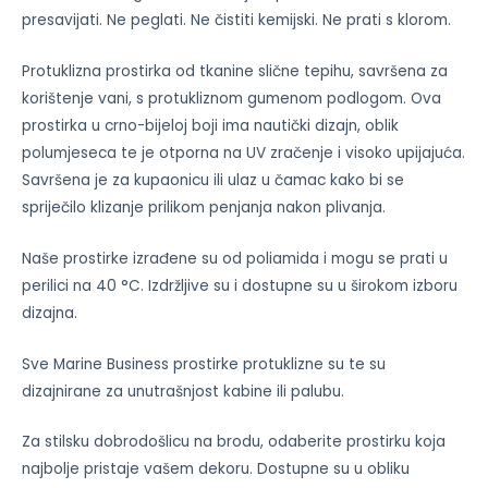
presavijati. Ne peglati. Ne čistiti kemijski. Ne prati s klorom.
Protuklizna prostirka od tkanine slične tepihu, savršena za
korištenje vani, s protukliznom gumenom podlogom. Ova
prostirka u crno-bijeloj boji ima nautički dizajn, oblik
polumjeseca te je otporna na UV zračenje i visoko upijajuća.
Savršena je za kupaonicu ili ulaz u čamac kako bi se
spriječilo klizanje prilikom penjanja nakon plivanja.
Naše prostirke izrađene su od poliamida i mogu se prati u
perilici na 40 °C. Izdržljive su i dostupne su u širokom izboru
dizajna.
Sve Marine Business prostirke protuklizne su te su
dizajnirane za unutrašnjost kabine ili palubu.
Za stilsku dobrodošlicu na brodu, odaberite prostirku koja
najbolje pristaje vašem dekoru. Dostupne su u obliku