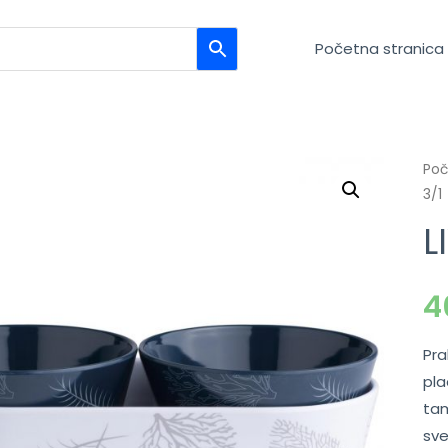
Početna stranica
Po
3/1
L
4
Pra
pla
tam
sve