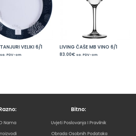
TANJURI VELIKI 6/1
LIVING ČAŠE MB VINO 6/1
83.00
€
sa. PDV-om
sa. PDV-om
Razno:
Bitno:
O Nama
Uvjeti Poslovanja I Pravilnik
Proizvodi
Obrada Osobnih Podataka