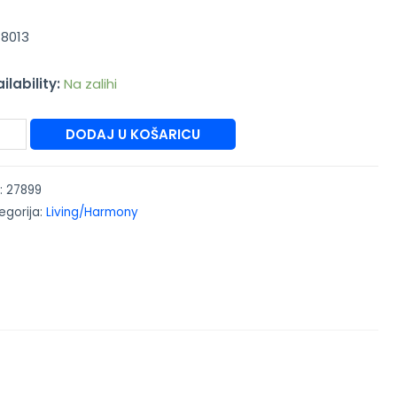
18013
ilability:
Na zalihi
DODAJ U KOŠARICU
:
27899
egorija:
Living/Harmony