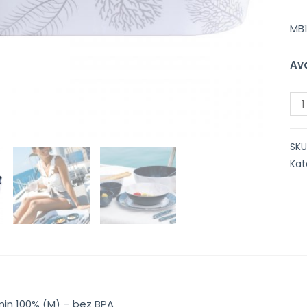
MB
Ava
SKU
Kat
in 100% (M) – bez BPA