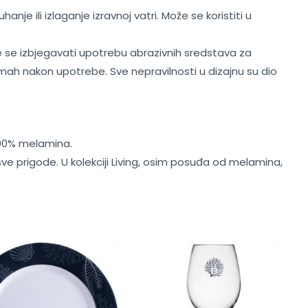
nje ili izlaganje izravnoj vatri. Može se koristiti u
e se izbjegavati upotrebu abrazivnih sredstava za
odmah nakon upotrebe. Sve nepravilnosti u dizajnu su dio
100% melamina.
sve prigode. U kolekciji Living, osim posuđa od melamina,