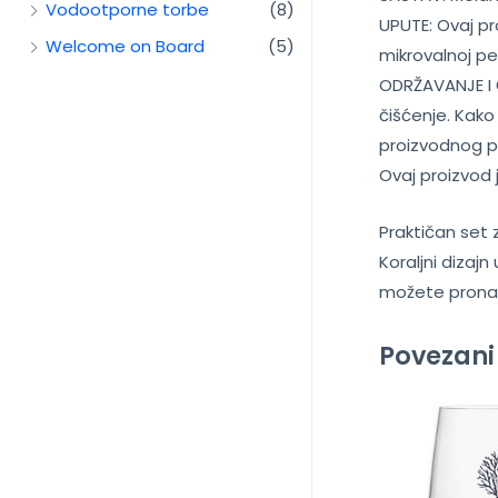
Vodootporne torbe
(8)
UPUTE: Ovaj pro
Welcome on Board
(5)
mikrovalnoj pe
ODRŽAVANJE I Č
čišćenje. Kako
proizvodnog p
Ovaj proizvod 
Praktičan set 
Koraljni dizaj
možete pronać
Povezani