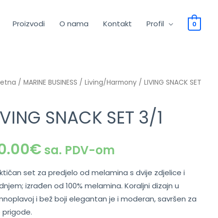
Proizvodi
O nama
Kontakt
Profil
0
četna
/
MARINE BUSINESS
/
Living/Harmony
/ LIVING SNACK SET
IVING SNACK SET 3/1
0.00
€
sa. PDV-om
ktičan set za predjelo od melamina s dvije zdjelice i
dnjem; izrađen od 100% melamina. Koraljni dizajn u
noplavoj i bež boji elegantan je i moderan, savršen za
 prigode.