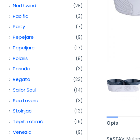
Northwind
(28)
Pacific
(3)
Party
(7)
Pepejare
(9)
Pepeljare
(17)
Polaris
(8)
Posuđe
(3)
Regata
(23)
Sailor Soul
(14)
Sea Lovers
(3)
Stolnjaci
(13)
Tepih i otirač
(16)
Opis
Venezia
(9)
SASTAV: Melam