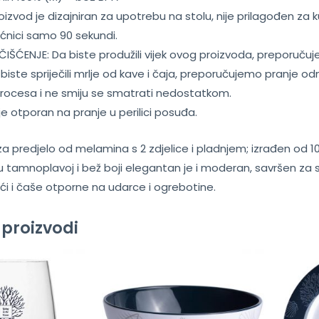
izvod je dizajniran za upotrebu na stolu, nije prilagođen za kuha
ćnici samo 90 sekundi.
IŠĆENJE: Da biste produžili vijek ovog proizvoda, preporučuj
 biste spriječili mrlje od kave i čaja, preporučujemo pranje 
rocesa i ne smiju se smatrati nedostatkom.
je otporan na pranje u perilici posuđa.
za predjelo od melamina s 2 zdjelice i pladnjem; izrađen od 
n u tamnoplavoj i bež boji elegantan je i moderan, savršen za 
i i čaše otporne na udarce i ogrebotine.
 proizvodi