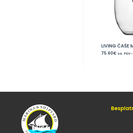
LIVING ČAŠE 
75.60
€
sa. PDV
Besplat