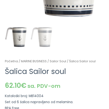
Početna
/
MARINE BUSINESS
/
Sailor Soul
/ Šalica Sailor soul
Šalica Sailor soul
62.10
€
sa. PDV-om
Kataloški broj: MB14004
Set od 6 šalica napravljeno od melamina.
BPA Free