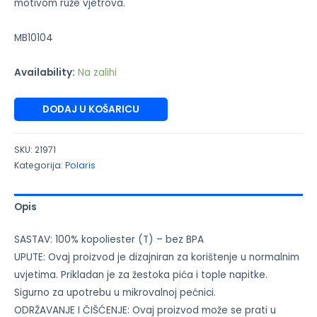
motivom ruže vjetrova.
MB10104
Availability:
Na zalihi
DODAJ U KOŠARICU
SKU:
21971
Kategorija:
Polaris
Opis
SASTAV: 100% kopoliester (T) – bez BPA
UPUTE: Ovaj proizvod je dizajniran za korištenje u normalnim
uvjetima. Prikladan je za žestoka pića i tople napitke.
Sigurno za upotrebu u mikrovalnoj pećnici.
ODRŽAVANJE I ČIŠĆENJE: Ovaj proizvod može se prati u