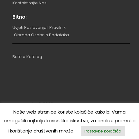
Kontaktirajte Nas
Bitno:
Uvjeti Poslovanja I Pravilnik
Obrada Osobnih Podataka
Batela Katalog
Copyright ©
2026
.
Naše web stranice koriste kolačiće kako bi Vama
Izrada: RL | marina commerce d.o.o.
omogućili najbolje korisničko iskustvo, za analizu prometa
MareDecor
i korištenje društvenih mreža.
Postavke kolačića