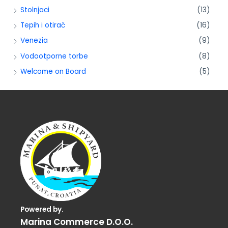
Stolnjaci
(13)
Tepih i otirač
(16)
Venezia
(9)
Vodootporne torbe
(8)
Welcome on Board
(5)
Powered by.
Marina Commerce D.o.o.