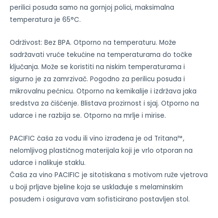
perilici posuđa samo na gornjoj polici, maksimalna
temperatura je 65°C.
Održivost: Bez BPA. Otporno na temperaturu. Može
sadržavati vruće tekućine na temperaturama do točke
ključanja. Može se koristiti na niskim temperaturama i
sigurno je za zamrzivač. Pogodno za perilicu posuđa i
mikrovalnu pećnicu. Otporno na kemikalije i izdržava jaka
sredstva za čišćenje. Blistava prozirnost i sjaj. Otporno na
udarce i ne razbija se. Otporno na mrlje i mirise.
PACIFIC čaša za vodu ili vino izrađena je od Tritana™,
nelomljivog plastičnog materijala koji je vrlo otporan na
udarce i nalikuje staklu.
Čaša za vino PACIFIC je sitotiskana s motivom ruže vjetrova
u boji prljave bjeline koja se usklađuje s melaminskim
posuđem i osigurava vam sofisticirano postavljen stol.